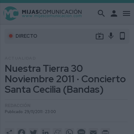
search
person
menu
live_tv
mic
phone_android
DIRECTO
ACTUALIDAD
Nuestra Tierra 30
Noviembre 2011 · Concierto
Santa Cecilia (Bandas)
REDACCIÓN
Publicado: 29/11/2011 ·
23:00
Share
Facebook
Twitter
LinkedIn
Meneame
WhatsApp
Message
Email
Print