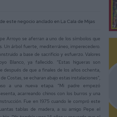
o de este negocio anclado en La Cala de Mijas
epe Arroyo se aferran a uno de los símbolos que
as. Un árbol fuerte, mediterráneo, imperecedero.
nstruido a base de sacrificio y esfuerzo. Valores
yo Blanco, ya fallecido. “Estas higueras son
e después de que a finales de los años ochenta,
a de Costas, se echaran abajo estas instalaciones”,
aso a una nueva etapa. “Mi padre empezó
sesenta, acarreando chinos con los burros y una
onstrucción. Fue en 1975 cuando le compró este
 cuantas tablas de madera, a su amigo Pepe el
 hijo. “Yo tendría unos 14 años y recuerdo que el