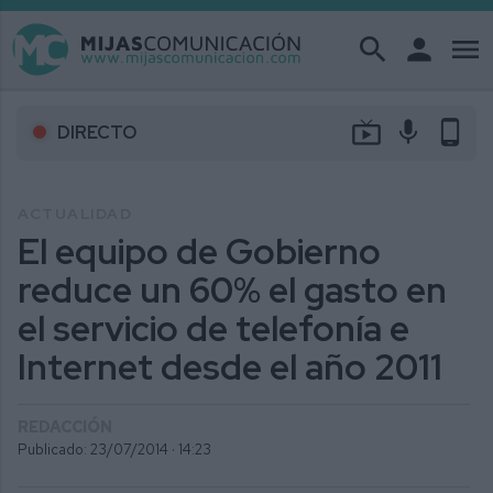
search
person
menu
live_tv
mic
phone_android
DIRECTO
ACTUALIDAD
El equipo de Gobierno
reduce un 60% el gasto en
el servicio de telefonía e
Internet desde el año 2011
REDACCIÓN
Publicado: 23/07/2014 ·
14:23