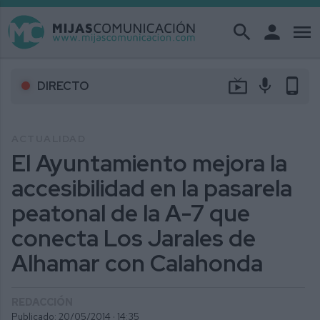
search
person
menu
live_tv
mic
phone_android
DIRECTO
ACTUALIDAD
El Ayuntamiento mejora la
accesibilidad en la pasarela
peatonal de la A-7 que
conecta Los Jarales de
Alhamar con Calahonda
REDACCIÓN
Publicado: 20/05/2014 ·
14:35