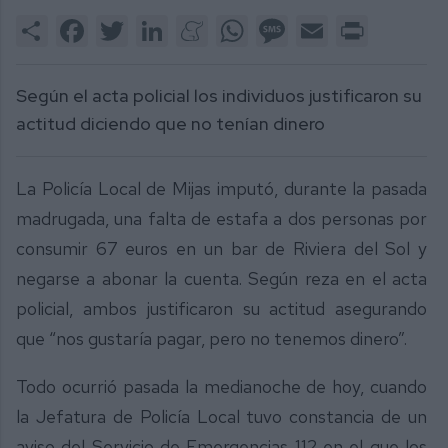
Share
Facebook
Twitter
LinkedIn
Meneame
WhatsApp
Message
Email
Print
Según el acta policial los individuos justificaron su
actitud diciendo que no tenían dinero
La Policía Local de Mijas imputó, durante la pasada
madrugada, una falta de estafa a dos personas por
consumir 67 euros en un bar de Riviera del Sol y
negarse a abonar la cuenta. Según reza en el acta
policial, ambos justificaron su actitud asegurando
que “nos gustaría pagar, pero no tenemos dinero”.
Todo ocurrió pasada la medianoche de hoy, cuando
la Jefatura de Policía Local tuvo constancia de un
aviso del Servicio de Emergencias 112 en el que los