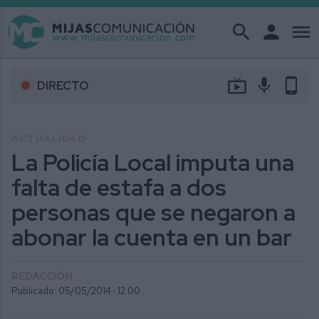
search
person
menu
live_tv
mic
phone_android
DIRECTO
ACTUALIDAD
La Policía Local imputa una
falta de estafa a dos
personas que se negaron a
abonar la cuenta en un bar
REDACCIÓN
Publicado: 05/05/2014 ·
12:00