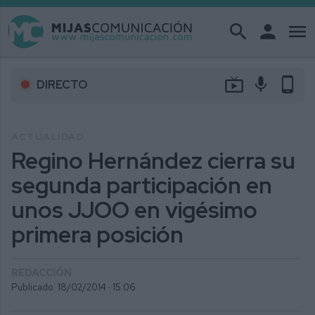
search
person
menu
live_tv
mic
phone_android
DIRECTO
ACTUALIDAD
Regino Hernández cierra su
segunda participación en
unos JJOO en vigésimo
primera posición
REDACCIÓN
Publicado: 18/02/2014 ·
15:06