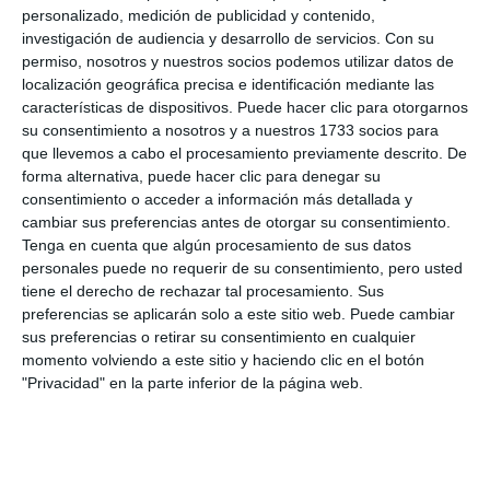
personalizado, medición de publicidad y contenido,
investigación de audiencia y desarrollo de servicios.
Con su
Cirugía
permiso, nosotros y nuestros socios podemos utilizar datos de
La cirugía bariátrica puede reducir el riesgo de
localización geográfica precisa e identificación mediante las
características de dispositivos. Puede hacer clic para otorgarnos
enfermedad en personas con obesidad grave. La
su consentimiento a nosotros y a nuestros 1733 socios para
cirugía puede ayudar a las personas que han sido
que llevemos a cabo el procesamiento previamente descrito. De
forma alternativa, puede hacer clic para denegar su
muy obesas durante 5 años o más y que no han
consentimiento o acceder a información más detallada y
bajado de peso con otros tratamientos, tales como
cambiar sus preferencias antes de otorgar su consentimiento.
Tenga en cuenta que algún procesamiento de sus datos
dieta, ejercicio o medicamentos.
personales puede no requerir de su consentimiento, pero usted
La cirugía sola no es la respuesta para bajar de peso.
tiene el derecho de rechazar tal procesamiento. Sus
Puede entrenarlo para comer menos, pero usted
preferencias se aplicarán solo a este sitio web. Puede cambiar
sus preferencias o retirar su consentimiento en cualquier
todavía tiene que realizar la mayor parte del trabajo.
momento volviendo a este sitio y haciendo clic en el botón
Debe comprometerse a hacer dieta y ejercicio
"Privacidad" en la parte inferior de la página web.
después de la cirugía.