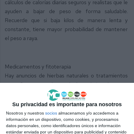
cálculos de calorías diarias seguros y realistas que le
ayuden a bajar de peso de forma saludable.
Recuerde que si baja kilos de manera lenta y
constante, tiene mayor probabilidad de mantener
el peso a raya.
Medicamentos y fitoterapia
Hay anuncios de hierbas naturales o tratamientos
que afirman que le ayudarán a bajar de peso.
Muchas de estas afirmaciones no son ciertas y
algunos de estos suplementos pueden tener
Su privacidad es importante para nosotros
efectos secundarios graves. Hable con su médico
Nosotros y nuestros
socios
almacenamos y/o accedemos a
información en un dispositivo, como cookies, y procesamos
antes de usarlos.
datos personales, como identificadores únicos e información
estándar enviada por un dispositivo para publicidad y contenido