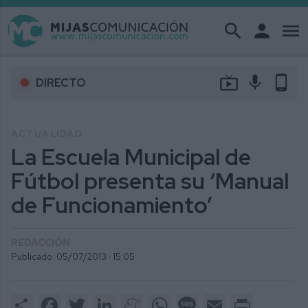
search
person
menu
live_tv
mic
phone_android
DIRECTO
ACTUALIDAD
La Escuela Municipal de
Fútbol presenta su ‘Manual
de Funcionamiento’
REDACCIÓN
Publicado: 05/07/2013 ·
15:05
Share
Facebook
Twitter
LinkedIn
Meneame
WhatsApp
Message
Email
Print