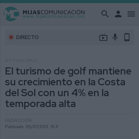
search
person
menu
live_tv
mic
phone_android
DIRECTO
ACTUALIDAD
El turismo de golf mantiene
su crecimiento en la Costa
del Sol con un 4% en la
temporada alta
REDACCIÓN
Publicado: 05/07/2013 ·
15:11