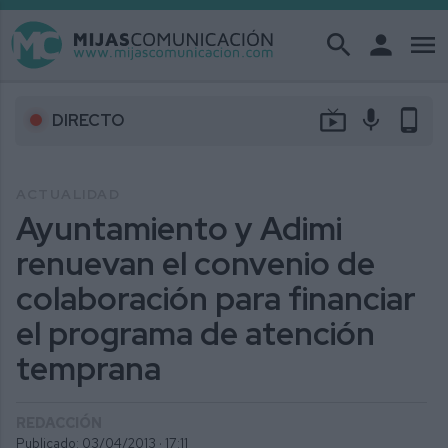
search
person
menu
live_tv
mic
phone_android
DIRECTO
ACTUALIDAD
Ayuntamiento y Adimi
renuevan el convenio de
colaboración para financiar
el programa de atención
temprana
REDACCIÓN
Publicado: 03/04/2013 ·
17:11