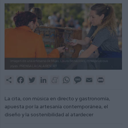
Imagen de una artesana de Mijas, Laura Benavides, mostrando sus
joyas.
PRENSA LA CALA RESORT
Share
Facebook
Twitter
LinkedIn
Meneame
WhatsApp
Message
Email
Print
La cita, con música en directo y gastronomía,
apuesta por la artesanía contemporánea, el
diseño y la sostenibilidad al atardecer