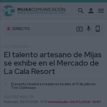
search
person
menu
live_tv
mic
phone_android
DIRECTO
ACTUALIDAD
El talento artesano de Mijas
se exhibe en el Mercado de
La Cala Resort
El evento reunirá a creadores locales el 11 de julio en
The Clubhouse
BEATRIZ MARTÍN
Publicado: 09/07/2026 ·
12:55
Actualizado: 09/07/2026 · 12:57