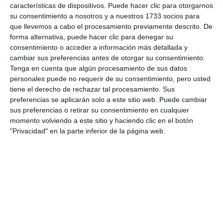
RESORT
características de dispositivos. Puede hacer clic para otorgarnos
su consentimiento a nosotros y a nuestros 1733 socios para
que llevemos a cabo el procesamiento previamente descrito. De
forma alternativa, puede hacer clic para denegar su
Comparte esta noticia desde el siguiente enlace:
consentimiento o acceder a información más detallada y
https://mijascom.com/?a=38750
cambiar sus preferencias antes de otorgar su consentimiento.
Tenga en cuenta que algún procesamiento de sus datos
personales puede no requerir de su consentimiento, pero usted
MERCADO
LA CALA RESORT
ARTESANÍA
MODA
tiene el derecho de rechazar tal procesamiento. Sus
MÚSICA
MIJAS
HOTEL
preferencias se aplicarán solo a este sitio web. Puede cambiar
sus preferencias o retirar su consentimiento en cualquier
momento volviendo a este sitio y haciendo clic en el botón
"Privacidad" en la parte inferior de la página web.