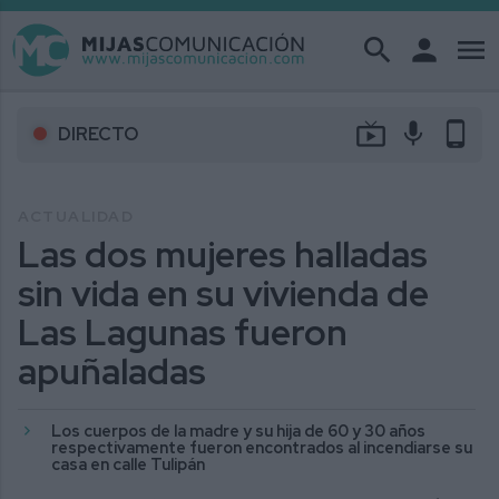
search
person
menu
live_tv
mic
phone_android
DIRECTO
ACTUALIDAD
Las dos mujeres halladas
sin vida en su vivienda de
Las Lagunas fueron
apuñaladas
Los cuerpos de la madre y su hija de 60 y 30 años
respectivamente fueron encontrados al incendiarse su
casa en calle Tulipán