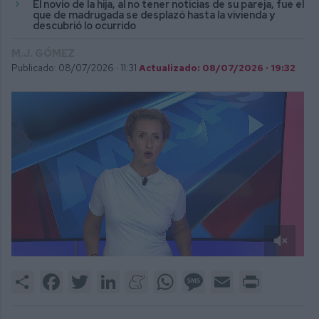
El novio de la hija, al no tener noticias de su pareja, fue el
que de madrugada se desplazó hasta la vivienda y
descubrió lo ocurrido
M.J. GÓMEZ
Publicado: 08/07/2026 ·
11:31
Actualizado: 08/07/2026 · 19:32
0
of
Share
Facebook
Twitter
LinkedIn
Meneame
WhatsApp
Message
Email
Print
2
minutes,
9
seconds