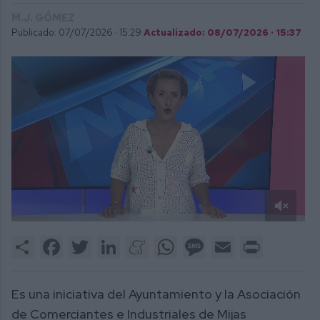
M.J. GÓMEZ
Publicado: 07/07/2026 ·
15:29
Actualizado: 08/07/2026 · 15:37
0
of
Share
Facebook
Twitter
LinkedIn
Meneame
WhatsApp
Message
Email
Print
2
minutes,
25
seconds
Es una iniciativa del Ayuntamiento y la Asociación
de Comerciantes e Industriales de Mijas