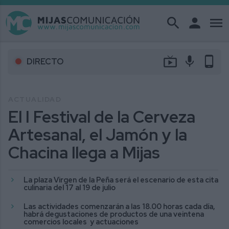
search
person
menu
live_tv
mic
phone_android
DIRECTO
ACTUALIDAD
El I Festival de la Cerveza
Artesanal, el Jamón y la
Chacina llega a Mijas
La plaza Virgen de la Peña será el escenario de esta cita
culinaria del 17 al 19 de julio
Las actividades comenzarán a las 18.00 horas cada día,
habrá degustaciones de productos de una veintena
comercios locales y actuaciones