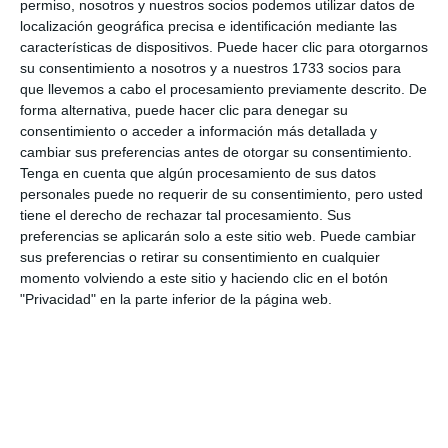
permiso, nosotros y nuestros socios podemos utilizar datos de
localización geográfica precisa e identificación mediante las
características de dispositivos. Puede hacer clic para otorgarnos
su consentimiento a nosotros y a nuestros 1733 socios para
que llevemos a cabo el procesamiento previamente descrito. De
Cartel promocional del evento.
PRENSA AYUNTAMIENTO
MIJAS
forma alternativa, puede hacer clic para denegar su
consentimiento o acceder a información más detallada y
cambiar sus preferencias antes de otorgar su consentimiento.
Tenga en cuenta que algún procesamiento de sus datos
personales puede no requerir de su consentimiento, pero usted
tiene el derecho de rechazar tal procesamiento. Sus
Comparte esta noticia desde el siguiente enlace:
preferencias se aplicarán solo a este sitio web. Puede cambiar
sus preferencias o retirar su consentimiento en cualquier
https://mijascom.com/?a=38733
momento volviendo a este sitio y haciendo clic en el botón
"Privacidad" en la parte inferior de la página web.
I FESTIVAL CERVEZA ARTESANAL
EL JAMÓN Y EL CHACINA