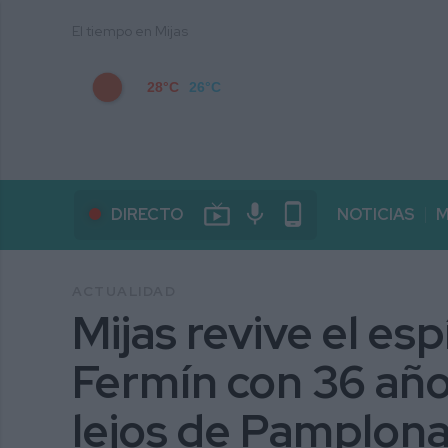
El tiempo en Mijas
28°C
26°C
live_tv
mic
phone_android
DIRECTO
NOTICIAS
M
ACTUALIDAD
Mijas revive el esp
Fermín con 36 año
lejos de Pamplon