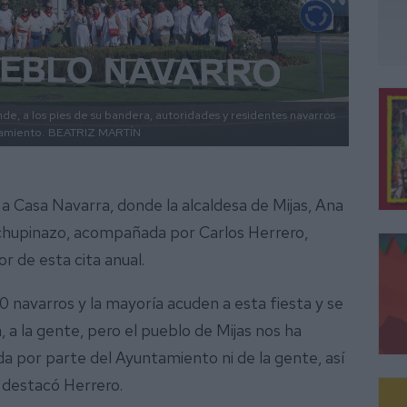
e, a los pies de su bandera, autoridades y residentes navarros
amiento.
BEATRIZ MARTÍN
ó a Casa Navarra, donde la alcaldesa de Mijas, Ana
 chupinazo, acompañada por Carlos Herrero,
r de esta cita anual.
0 navarros y la mayoría acuden a esta fiesta y se
 la gente, pero el pueblo de Mijas nos ha
a por parte del Ayuntamiento ni de la gente, así
 destacó Herrero.