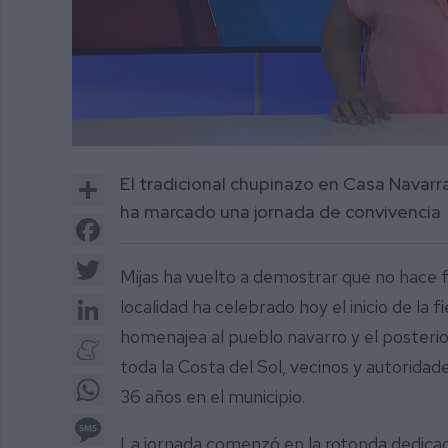
0
of
Share
El tradicional chupinazo en Casa Navarr
4
minutes,
ha marcado una jornada de convivencia
19
Facebook
seconds
Volume
0%
Twitter
Mijas ha vuelto a demostrar que no hace f
LinkedIn
localidad ha celebrado hoy el inicio de la 
homenajea al pueblo navarro y el posteri
Meneame
toda la Costa del Sol, vecinos y autorida
WhatsApp
36 años en el municipio.
Message
La jornada comenzó en la rotonda dedicada