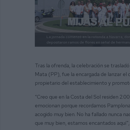
La jornada comenzó en la rotonda a Navarra, dond
depositaron ramos de flores en señal de herman
Tras la ofrenda, la celebración se traslad
Mata (PP), fue la encargada de lanzar el
propietario del establecimiento y promoto
“Creo que en la Costa del Sol residen 2.00
emocionan porque recordamos Pamplona, a
acogido muy bien. No ha fallado nunca nad
que muy bien, estamos encantados aquí”,