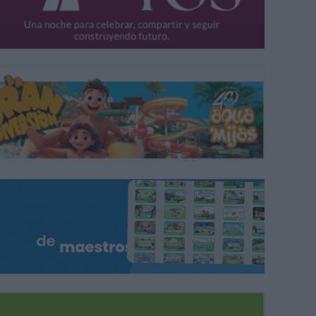
umnas de la Universidad Popular dirigidas por Feli Gabriel interpretaro
IZ MARTÍN