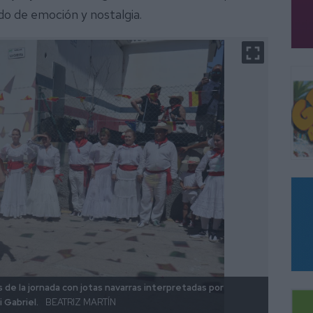
do de emoción y nostalgia.
 de la jornada con jotas navarras interpretadas por
Las al
i Gabriel.
BEATRIZ MARTÍN
BEATR