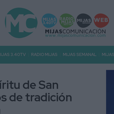
IJAS 3.40TV
RADIO MIJAS
MIJAS SEMANAL
MIJA
íritu de San
s de tradición
a