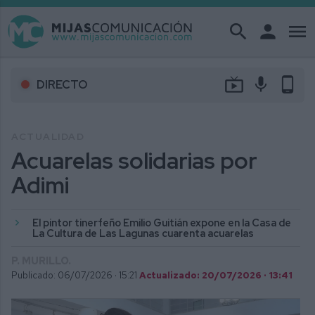
search
person
menu
live_tv
mic
phone_android
DIRECTO
ACTUALIDAD
Acuarelas solidarias por
Adimi
El pintor tinerfeño Emilio Guitián expone en la Casa de
La Cultura de Las Lagunas cuarenta acuarelas
P. MURILLO.
Publicado: 06/07/2026 ·
15:21
Actualizado: 20/07/2026 · 13:41