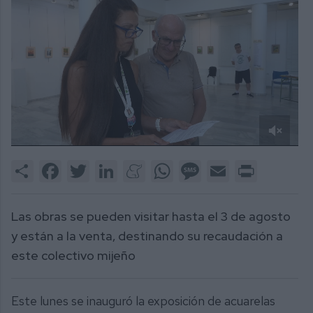
0
of
Share
Facebook
Twitter
LinkedIn
Meneame
WhatsApp
Message
Email
Print
2
minutes,
11
seconds
Las obras se pueden visitar hasta el 3 de agosto
y están a la venta, destinando su recaudación a
este colectivo mijeño
Este lunes se inauguró la exposición de acuarelas