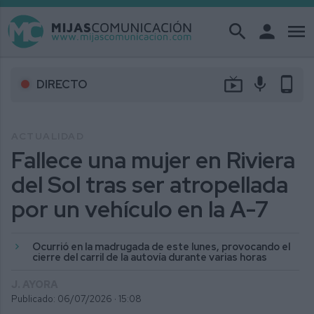
search
person
menu
live_tv
mic
phone_android
DIRECTO
ACTUALIDAD
Fallece una mujer en Riviera
del Sol tras ser atropellada
por un vehículo en la A-7
Ocurrió en la madrugada de este lunes, provocando el
cierre del carril de la autovía durante varias horas
J. AYORA
Publicado: 06/07/2026 ·
15:08