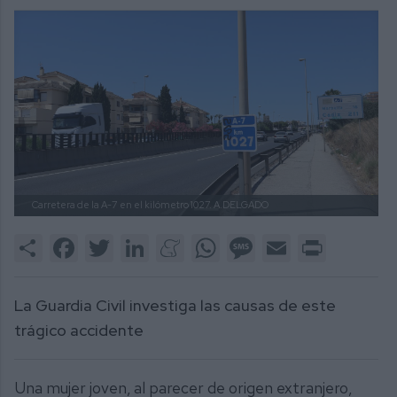
Carretera de la A-7 en el kilómetro 1027.
A.DELGADO
Share
Facebook
Twitter
LinkedIn
Meneame
WhatsApp
Message
Email
Print
La Guardia Civil investiga las causas de este
trágico accidente
Una mujer joven, al parecer de origen extranjero,