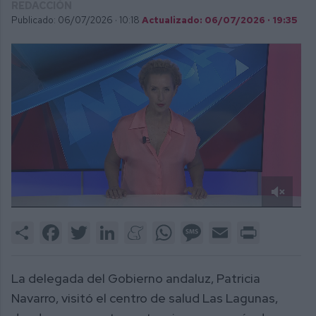
REDACCIÓN
Publicado: 06/07/2026 ·
10:18
Actualizado: 06/07/2026 · 19:35
0
of
Share
Facebook
Twitter
LinkedIn
Meneame
WhatsApp
Message
Email
Print
2
minutes,
46
seconds
La delegada del Gobierno andaluz, Patricia
Navarro, visitó el centro de salud Las Lagunas,