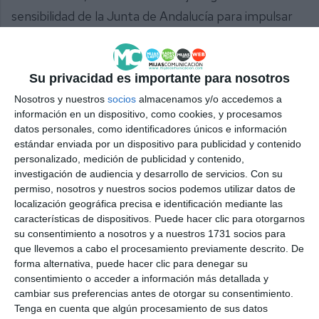
sensibilidad de la Junta de Andalucía para impulsar
este proyecto sanitario “dotando a Mijas de la
atención sanitaria que merece por el importante
Su privacidad es importante para nosotros
crecimiento de población que está experimentando,
ya que dentro de muy poco llegaremos a los
Nosotros y nuestros
socios
almacenamos y/o accedemos a
información en un dispositivo, como cookies, y procesamos
100.000 habitantes”.
datos personales, como identificadores únicos e información
estándar enviada por un dispositivo para publicidad y contenido
Inversiones en la provincia
personalizado, medición de publicidad y contenido,
investigación de audiencia y desarrollo de servicios.
Con su
La delegada reconoció el trabajo de los
permiso, nosotros y nuestros socios podemos utilizar datos de
localización geográfica precisa e identificación mediante las
profesionales del Distrito Sanitario de Atención
características de dispositivos. Puede hacer clic para otorgarnos
Primaria de esta zona de la provincia cuyo
su consentimiento a nosotros y a nuestros 1731 socios para
que llevemos a cabo el procesamiento previamente descrito. De
crecimiento poblacional “va muy rápido”,
forma alternativa, puede hacer clic para denegar su
especialmente en los meses de verano, al tiempo
consentimiento o acceder a información más detallada y
cambiar sus preferencias antes de otorgar su consentimiento.
que recordó que desde la administración
Tenga en cuenta que algún procesamiento de sus datos
autonómica mantienen un esfuerzo constante para