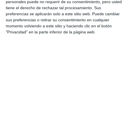
personales puede no requerir de su consentimiento, pero usted
mejorar la red de infraestructuras.
tiene el derecho de rechazar tal procesamiento. Sus
preferencias se aplicarán solo a este sitio web. Puede cambiar
sus preferencias o retirar su consentimiento en cualquier
“Hoy en día, prácticamente no hay centro de salud
momento volviendo a este sitio y haciendo clic en el botón
o consultorio que no se haya modernizado o
"Privacidad" en la parte inferior de la página web.
mejorado”, destacó, añadiendo que “los más de 67
millones de euros dedicados a la Atención Primaria
forman parte de una inversión mucho mayor que
alcanza los 360 millones de euros para la mejora de
las infraestructuras hospitalarias”. Esto supone que
uno de cada cinco euros invertidos en la sanidad
malagueña se ha dedicado a la Atención Primaria de
la provincia.
Desde la Junta también recordaron que los
presupuestos para este año contemplan 91