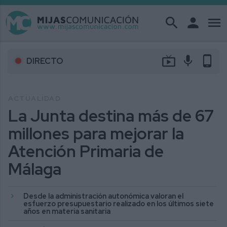
search
person
menu
live_tv
mic
phone_android
DIRECTO
ACTUALIDAD
La Junta destina más de 67
millones para mejorar la
Atención Primaria de
Málaga
Desde la administración autonómica valoran el
esfuerzo presupuestario realizado en los últimos siete
años en materia sanitaria