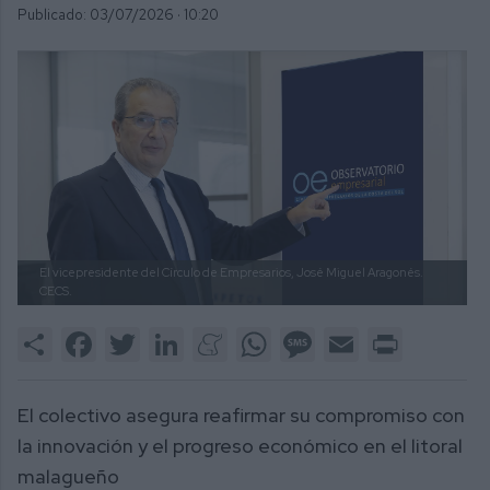
Publicado: 03/07/2026 ·
10:20
El vicepresidente del Círculo de Empresarios, José Miguel Aragonés.
CECS.
Share
Facebook
Twitter
LinkedIn
Meneame
WhatsApp
Message
Email
Print
El colectivo asegura reafirmar su compromiso con
la innovación y el progreso económico en el litoral
malagueño