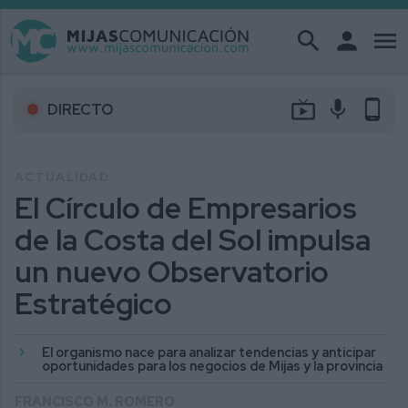
search
person
menu
live_tv
mic
phone_android
DIRECTO
ACTUALIDAD
El Círculo de Empresarios
de la Costa del Sol impulsa
un nuevo Observatorio
Estratégico
El organismo nace para analizar tendencias y anticipar
oportunidades para los negocios de Mijas y la provincia
FRANCISCO M. ROMERO