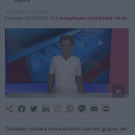
Cultura
J. PEREA | J. AYORA
Publicado: 02/07/2026 ·
15:42
Actualizado: 02/07/2026 · 23:35
0
of
Share
Facebook
Twitter
LinkedIn
Meneame
WhatsApp
Message
Email
Print
1
minute,
52
seconds
También contará con invitados con los grupos de