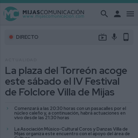
search
person
menu
live_tv
mic
phone_android
DIRECTO
ACTUALIDAD
La plaza del Torreón acoge
este sábado el IV Festival
de Folclore Villa de Mijas
Comenzará a las 20:30 horas con un pasacalles por el
núcleo caleño y, a continuación, habrá actuaciones en
vivo desde las 21:30 horas
La Asociación Músico-Cultural Coros y Danzas Villa de
Mijas organiza este encuentro con el apoyo del área de