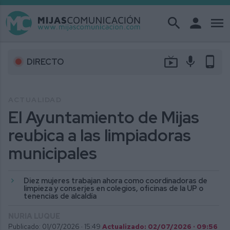
search
person
menu
live_tv
mic
phone_android
DIRECTO
ACTUALIDAD
El Ayuntamiento de Mijas
reubica a las limpiadoras
municipales
Diez mujeres trabajan ahora como coordinadoras de
limpieza y conserjes en colegios, oficinas de la UP o
tenencias de alcaldía
NURIA LUQUE
Publicado: 01/07/2026 ·
15:49
Actualizado: 02/07/2026 · 09:56