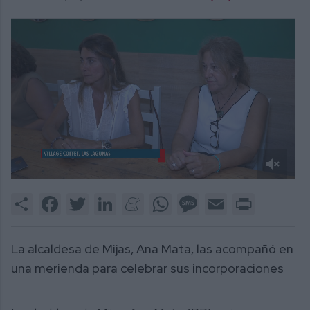
0
of
Share
Facebook
Twitter
LinkedIn
Meneame
WhatsApp
Message
Email
Print
2
minutes,
12
seconds
La alcaldesa de Mijas, Ana Mata, las acompañó en
una merienda para celebrar sus incorporaciones