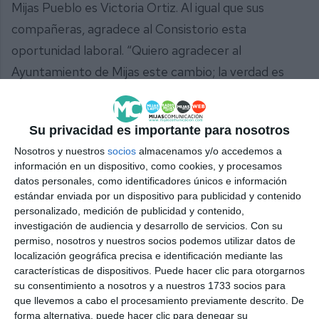
Mijas Pueblo es Victoria Ortiz. Al igual que sus
compañeras, agradece al Consistorio esta
oportunidad laboral. “Quiero agradecer al
Ayuntamiento de Mijas este cambio; la verdad es
que no lo esperábamos, éramos ya muy pocas y no
dábamos para cubrir todo el trabajo; sabíamos que
Su privacidad es importante para nosotros
iba a pasar algo pero no sabíamos qué, y tanto yo
Nosotros y nuestros
socios
almacenamos y/o accedemos a
como mis compañeras estamos muy contentas,
información en un dispositivo, como cookies, y procesamos
estamos muy bien”, concluyó Ortiz.
datos personales, como identificadores únicos e información
estándar enviada por un dispositivo para publicidad y contenido
Comparte esta noticia desde el siguiente enlace:
personalizado, medición de publicidad y contenido,
investigación de audiencia y desarrollo de servicios.
Con su
https://mijascom.com/?a=38670
permiso, nosotros y nuestros socios podemos utilizar datos de
localización geográfica precisa e identificación mediante las
características de dispositivos. Puede hacer clic para otorgarnos
MIJAS
LIMPIADORAS
REUBICADAS
CONSERJES
su consentimiento a nosotros y a nuestros 1733 socios para
que llevemos a cabo el procesamiento previamente descrito. De
forma alternativa, puede hacer clic para denegar su