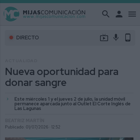
search
person
menu
live_tv
mic
phone_android
DIRECTO
ACTUALIDAD
Nueva oportunidad para
donar sangre
Este miércoles 1 y el jueves 2 de julio, la unidad móvil
permanece aparcada junto al Outlet El Corte Inglés de
Las Lagunas
BEATRIZ MARTÍN
Publicado: 01/07/2026 ·
12:52