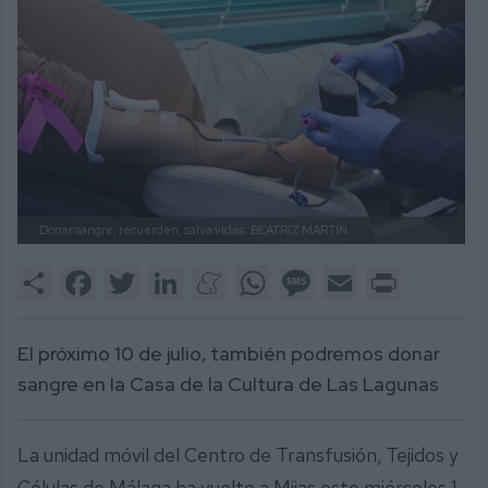
Donar sangre, recuerden, salva vidas.
BEATRIZ MARTÍN
Share
Facebook
Twitter
LinkedIn
Meneame
WhatsApp
Message
Email
Print
El próximo 10 de julio, también podremos donar
sangre en la Casa de la Cultura de Las Lagunas
La unidad móvil del Centro de Transfusión, Tejidos y
Células de Málaga ha vuelto a Mijas este miércoles 1