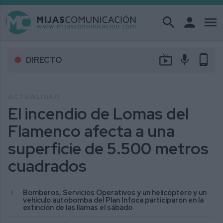
search
person
menu
live_tv
mic
phone_android
DIRECTO
ACTUALIDAD
El incendio de Lomas del
Flamenco afecta a una
superficie de 5.500 metros
cuadrados
Bomberos, Servicios Operativos y un helicóptero y un
vehículo autobomba del Plan Infoca participaron en la
extinción de las llamas el sábado