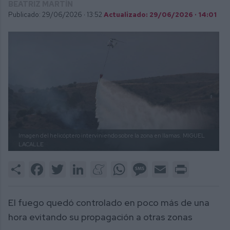
BEATRIZ MARTÍN
Publicado: 29/06/2026 ·
13:52
Actualizado: 29/06/2026 · 14:01
Imagen del helicóptero interviniendo sobre la zona en llamas.
MIGUEL
LACALLE
Share
Facebook
Twitter
LinkedIn
Meneame
WhatsApp
Message
Email
Print
El fuego quedó controlado en poco más de una
hora evitando su propagación a otras zonas