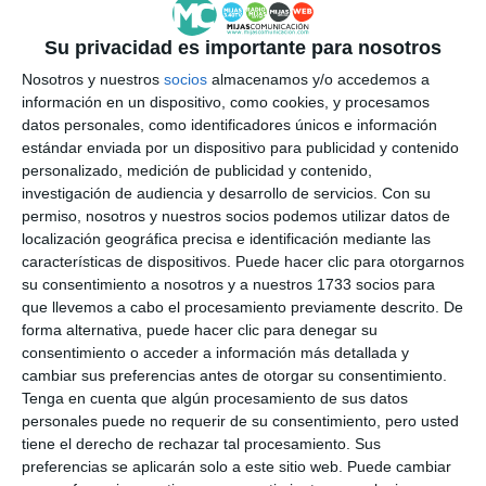
Su privacidad es importante para nosotros
El edil de Cultura, Juan Carlos Maldonado, durante su
Nosotros y nuestros
socios
almacenamos y/o accedemos a
intervención en el evento.
MIJAS COMUNICACIÓN
información en un dispositivo, como cookies, y procesamos
datos personales, como identificadores únicos e información
estándar enviada por un dispositivo para publicidad y contenido
“Destacar la labor de este círculo poético que a
personalizado, medición de publicidad y contenido,
través de la poesía muchas personas canalizan las
investigación de audiencia y desarrollo de servicios.
Con su
permiso, nosotros y nuestros socios podemos utilizar datos de
emociones, la convivencia e incluso el amor por
localización geográfica precisa e identificación mediante las
Mijas”, señaló el edil de Cultura, Juan Carlos
características de dispositivos. Puede hacer clic para otorgarnos
su consentimiento a nosotros y a nuestros 1733 socios para
Maldonado (PMP), presente en la conmemoración
que llevemos a cabo el procesamiento previamente descrito. De
de este aniversario, quien también recordó al
forma alternativa, puede hacer clic para denegar su
consentimiento o acceder a información más detallada y
desaparecido Abdón López, “un referente, una gran
cambiar sus preferencias antes de otorgar su consentimiento.
persona, amante de las letras y de la cultura”. “En
Tenga en cuenta que algún procesamiento de sus datos
definitiva, una jornada bonita, emotiva. Estamos
personales puede no requerir de su consentimiento, pero usted
tiene el derecho de rechazar tal procesamiento. Sus
seguros de que el Círculo Poético Patio de Ensueño
preferencias se aplicarán solo a este sitio web. Puede cambiar