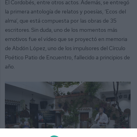
El Cordobés, entre otros actos. Además, se entregó
la primera antología de relatos y poesías, ‘Ecos del
alma’, que está compuesta por las obras de 35
escritores. Sin duda, uno de los momentos más
emotivos fue el vídeo que se proyectó en memoria
de Abdón López, uno de los impulsores del Círculo
Poético Patio de Encuentro, fallecido a principios de
año.