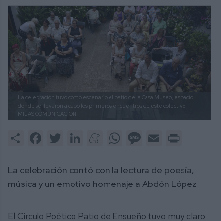
La celebración tuvo como escenario el patio de la Casa Museo, espacio
donde se llevaron a cabo los primeros encuentros de este colectivo.
MIJAS COMUNICACIÓN
Share
Facebook
Twitter
LinkedIn
Meneame
WhatsApp
Message
Email
Print
La celebración contó con la lectura de poesía,
música y un emotivo homenaje a Abdón López
El Círculo Poético Patio de Ensueño tuvo muy claro