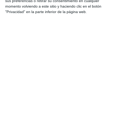
va a tener continuidad”, concluyó el edil.
sus preferencias o retirar su consentimiento en cualquier
momento volviendo a este sitio y haciendo clic en el botón
"Privacidad" en la parte inferior de la página web.
Con motivo del aniversario se entregó una antología
poética.
MIJAS COMUNICACIÓN
Comparte esta noticia desde el siguiente enlace: