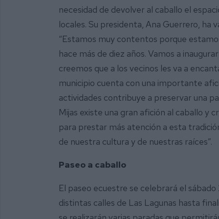
necesidad de devolver al caballo el espac
locales. Su presidenta, Ana Guerrero, ha v
“Estamos muy contentos porque estamos 
hace más de diez años. Vamos a inaugurar l
creemos que a los vecinos les va a encan
municipio cuenta con una importante afic
actividades contribuye a preservar una pa
Mijas existe una gran afición al caballo
para prestar más atención a esta tradició
de nuestra cultura y de nuestras raíces”.
Paseo a caballo
El paseo ecuestre se celebrará el sábado 2
distintas calles de Las Lagunas hasta final
se realizarán varias paradas que permitirán