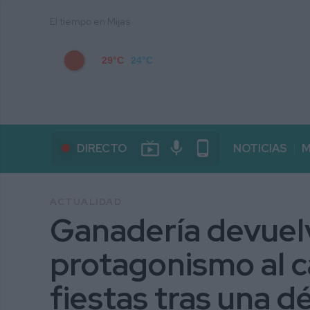
El tiempo en Mijas
29°C
24°C
live_tv
mic
phone_android
DIRECTO
NOTICIAS
M
ACTUALIDAD
Ganadería devuelv
protagonismo al ca
fiestas tras una 