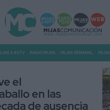
IJAS 3.40TV
RADIO MIJAS
MIJAS SEMANAL
MIJA
e el
ballo en las
década de ausencia