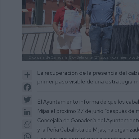
El concejal de Ganadería, Eloy Belmonte (2º izqda.), con miembros de
Share
La recuperación de la presencia del caba
primer paso visible de una estrategia 
Facebook
Twitter
El Ayuntamiento informa de que los caball
LinkedIn
Mijas el próximo 27 de junio “después de m
Concejalía de Ganadería del Ayuntamiento 
Meneame
y la Peña Caballista de Mijas, ha organiza
WhatsApp
Lagunas que servirá para escenificar el r