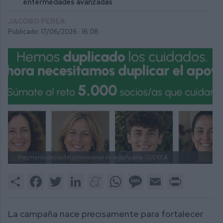
enfermedades avanzadas
JACOBO PEREA
Publicado: 17/06/2026 ·
16:08
Fragmento del cartel promocional de la campaña.
CUDECA
Share
Facebook
Twitter
LinkedIn
Meneame
WhatsApp
Message
Email
Print
La campaña nace precisamente para fortalecer