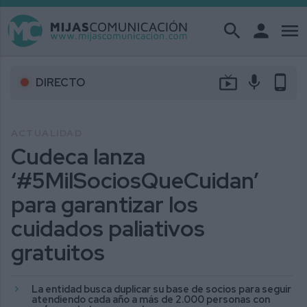
search
person
menu
live_tv
mic
phone_android
DIRECTO
ACTUALIDAD
Cudeca lanza
‘#5MilSociosQueCuidan’
para garantizar los
cuidados paliativos
gratuitos
La entidad busca duplicar su base de socios para seguir
atendiendo cada año a más de 2.000 personas con