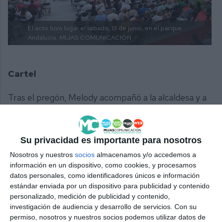
El acto tuvo lugar el sábado, 13 de junio, en el parque
Andalucía.
MIJAS COMUNICACIÓN
Cartel
Tras el pregón, Melody acompañó a la alcaldesa y a
la edil de Fiestas y Tradiciones, Silvia Marín (PP) a
descubrir el cartel anunciador de la feria, obra de
Su privacidad es importante para nosotros
Mijas Comunicación. “Hemos tenido un pregón de
Nosotros y nuestros
socios
almacenamos y/o accedemos a
bandera, disfrutando de dos grandes artistas:
información en un dispositivo, como cookies, y procesamos
Melody e Isabel Guerrero en el escenario. Se ha
datos personales, como identificadores únicos e información
notado que Las Lagunas tiene ganas de feria, tiene
estándar enviada por un dispositivo para publicidad y contenido
personalizado, medición de publicidad y contenido,
ganas de pasarlo bien y de disfrutar”, destacó
investigación de audiencia y desarrollo de servicios.
Con su
Marín, quien adelantó que “vamos a tener grandes
permiso, nosotros y nuestros socios podemos utilizar datos de