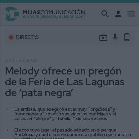
search
person
menu
live_tv
mic
phone_android
DIRECTO
ACTUALIDAD
Melody ofrece un pregón
de la Feria de Las Lagunas
de ‘pata negra’
La artista, que aseguró estar muy ˝orgullosa” y
“emocionada”, resaltó sus vínculos con Mijas y el
carácter “alegre” y “familiar” de sus vecinos
El acto tuvo lugar el pasado sábado en el parque
Andalucía y contó con un numeroso público que mostró