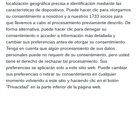
localización geográfica precisa e identificación mediante las
actuaciones y muchas actividades para los
características de dispositivos. Puede hacer clic para otorgarnos
pequeños, para los jóvenes, de hecho, vamos a
su consentimiento a nosotros y a nuestros 1733 socios para
que llevemos a cabo el procesamiento previamente descrito. De
tener una caseta joven con actuaciones con grupos
forma alternativa, puede hacer clic para denegar su
locales”.
consentimiento o acceder a información más detallada y
cambiar sus preferencias antes de otorgar su consentimiento.
Tenga en cuenta que algún procesamiento de sus datos
personales puede no requerir de su consentimiento, pero usted
tiene el derecho de rechazar tal procesamiento. Sus
preferencias se aplicarán solo a este sitio web. Puede cambiar
sus preferencias o retirar su consentimiento en cualquier
momento volviendo a este sitio y haciendo clic en el botón
"Privacidad" en la parte inferior de la página web.
Melody junto a la alcaldesa de Mijas, la edil de fiesta y la
pregonera saliente.
MIJAS COMUNICACIÓN