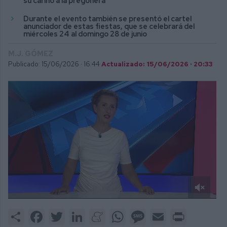
su cariño a la pregonera
Durante el evento también se presentó el cartel
anunciador de estas fiestas, que se celebrará del
miércoles 24 al domingo 28 de junio
M.J. GÓMEZ
Publicado: 15/06/2026 ·
16:44
Actualizado: 15/06/2026 · 20:33
0
of
Share
Facebook
Twitter
LinkedIn
Meneame
WhatsApp
Message
Email
Print
3
minutes,