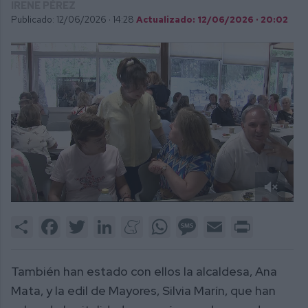
IRENE PÉREZ
Publicado: 12/06/2026 ·
14:28
Actualizado: 12/06/2026 · 20:02
0
of
Share
Facebook
Twitter
LinkedIn
Meneame
WhatsApp
Message
Email
Print
1
minute,
47
seconds
También han estado con ellos la alcaldesa, Ana
Mata, y la edil de Mayores, Silvia Marín, que han