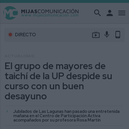
search
person
menu
live_tv
mic
phone_android
DIRECTO
ACTUALIDAD
El grupo de mayores de
taichí de la UP despide su
curso con un buen
desayuno
Jubilados de Las Lagunas han pasado una entretenida
mañana en el Centro de Participación Activa
acompañados por su profesora Rosa Martín