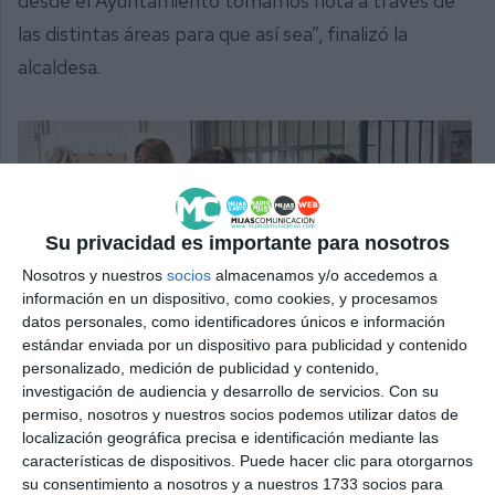
desde el Ayuntamiento tomamos nota a través de
las distintas áreas para que así sea”, finalizó la
alcaldesa.
Su privacidad es importante para nosotros
Nosotros y nuestros
socios
almacenamos y/o accedemos a
información en un dispositivo, como cookies, y procesamos
Rosa Martín dirige los grupos de taichí del municipio, cuya
datos personales, como identificadores únicos e información
cifra de alumnos supera los 400.
I. PÉREZ.
estándar enviada por un dispositivo para publicidad y contenido
personalizado, medición de publicidad y contenido,
investigación de audiencia y desarrollo de servicios.
Con su
permiso, nosotros y nuestros socios podemos utilizar datos de
localización geográfica precisa e identificación mediante las
Comparte esta noticia desde el siguiente enlace:
características de dispositivos. Puede hacer clic para otorgarnos
su consentimiento a nosotros y a nuestros 1733 socios para