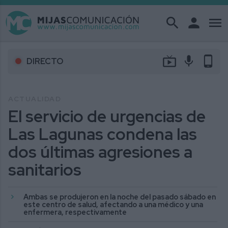
search
person
menu
live_tv
mic
phone_android
DIRECTO
ACTUALIDAD
El servicio de urgencias de
Las Lagunas condena las
dos últimas agresiones a
sanitarios
Ambas se produjeron en la noche del pasado sábado en
este centro de salud, afectando a una médico y una
enfermera, respectivamente