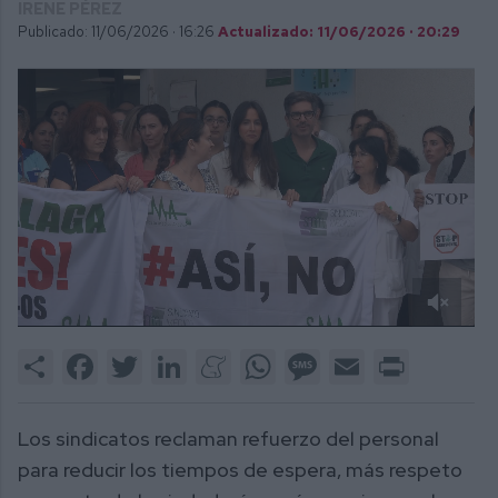
IRENE PÉREZ
Publicado: 11/06/2026 ·
16:26
Actualizado: 11/06/2026 · 20:29
0
of
Share
Facebook
Twitter
LinkedIn
Meneame
WhatsApp
Message
Email
Print
1
minute,
40
seconds
Los sindicatos reclaman refuerzo del personal
para reducir los tiempos de espera, más respeto