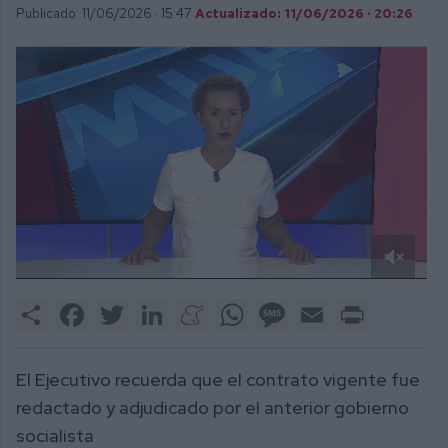
Publicado: 11/06/2026 ·
15:47
Actualizado: 11/06/2026 · 20:26
0
of
Share
Facebook
Twitter
LinkedIn
Meneame
WhatsApp
Message
Email
Print
1
minute,
52
seconds
El Ejecutivo recuerda que el contrato vigente fue
redactado y adjudicado por el anterior gobierno
socialista