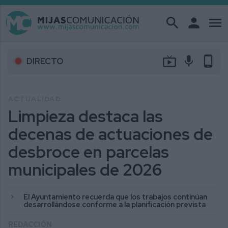
search
person
menu
live_tv
mic
phone_android
DIRECTO
ACTUALIDAD
Limpieza destaca las
decenas de actuaciones de
desbroce en parcelas
municipales de 2026
El Ayuntamiento recuerda que los trabajos continúan
desarrollándose conforme a la planificación prevista
REDACCIÓN