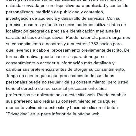
planificación y control de los servicios municipales.
estándar enviada por un dispositivo para publicidad y contenido
“La Escoba de Platino acredita el trabajo que se
personalizado, medición de publicidad y contenido,
investigación de audiencia y desarrollo de servicios.
Con su
viene realizando para optimizar recursos, mejorar la
permiso, nosotros y nuestros socios podemos utilizar datos de
planificación y ofrecer unos servicios públicos cada
localización geográfica precisa e identificación mediante las
características de dispositivos. Puede hacer clic para otorgarnos
vez más eficientes”, ha concluido.
su consentimiento a nosotros y a nuestros 1733 socios para
que llevemos a cabo el procesamiento previamente descrito. De
Desde el área de Limpieza se ha reiterado que los
forma alternativa, puede hacer clic para denegar su
trabajos de desbroce continuarán desarrollándose
consentimiento o acceder a información más detallada y
cambiar sus preferencias antes de otorgar su consentimiento.
conforme a la programación prevista,
Tenga en cuenta que algún procesamiento de sus datos
manteniendo, destacan, “el compromiso municipal
personales puede no requerir de su consentimiento, pero usted
tiene el derecho de rechazar tal procesamiento. Sus
con la seguridad, el mantenimiento y la correcta
preferencias se aplicarán solo a este sitio web. Puede cambiar
conservación de los espacios públicos del
sus preferencias o retirar su consentimiento en cualquier
municipio”.
momento volviendo a este sitio y haciendo clic en el botón
"Privacidad" en la parte inferior de la página web.