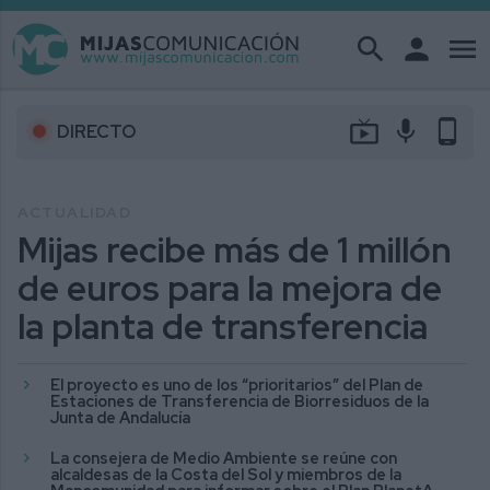
search
person
menu
live_tv
mic
phone_android
DIRECTO
ACTUALIDAD
Mijas recibe más de 1 millón
de euros para la mejora de
la planta de transferencia
El proyecto es uno de los “prioritarios” del Plan de
Estaciones de Transferencia de Biorresiduos de la
Junta de Andalucía
La consejera de Medio Ambiente se reúne con
alcaldesas de la Costa del Sol y miembros de la