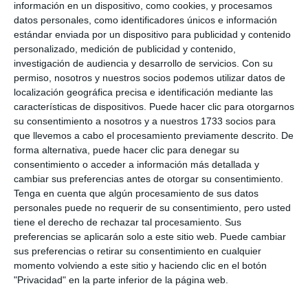
información en un dispositivo, como cookies, y procesamos
función”.
datos personales, como identificadores únicos e información
estándar enviada por un dispositivo para publicidad y contenido
Las estaciones de transferencia desempeñan un
personalizado, medición de publicidad y contenido,
investigación de audiencia y desarrollo de servicios.
Con su
papel esencial en el sistema de gestión de residuos,
permiso, nosotros y nuestros socios podemos utilizar datos de
especialmente en aquellos territorios alejados de la
localización geográfica precisa e identificación mediante las
planta de referencia, es decir, la de Casares.
características de dispositivos. Puede hacer clic para otorgarnos
su consentimiento a nosotros y a nuestros 1733 socios para
Permiten, además, optimizar el transporte, reducir
que llevemos a cabo el procesamiento previamente descrito. De
desplazamientos, mejorar la eficiencia operativa y
forma alternativa, puede hacer clic para denegar su
consentimiento o acceder a información más detallada y
favorecer la extensión de la recogida separada.
cambiar sus preferencias antes de otorgar su consentimiento.
Tenga en cuenta que algún procesamiento de sus datos
“Vamos a seguir trabajando en esos proyectos
personales puede no requerir de su consentimiento, pero usted
donde hagan a Mijas un municipio más sostenible,
tiene el derecho de rechazar tal procesamiento. Sus
preferencias se aplicarán solo a este sitio web. Puede cambiar
donde cumplamos objetivos de reciclaje y donde
sus preferencias o retirar su consentimiento en cualquier
seamos también un municipio donde podamos
momento volviendo a este sitio y haciendo clic en el botón
"Privacidad" en la parte inferior de la página web.
ofrecer las fórmulas necesarias para el desecho de
las materias que consumimos diariamente, y, a