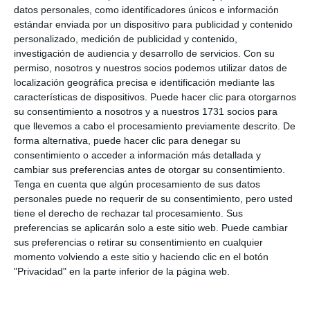
datos personales, como identificadores únicos e información
“Me encanta que haya un festival con niños porque
estándar enviada por un dispositivo para publicidad y contenido
realmente deben empezar desde pequeños a saber
personalizado, medición de publicidad y contenido,
investigación de audiencia y desarrollo de servicios.
Con su
estas cosas. En mi época no se hacía, ahora yo creo
permiso, nosotros y nuestros socios podemos utilizar datos de
que es una responsabilidad de todos tener que
localización geográfica precisa e identificación mediante las
características de dispositivos. Puede hacer clic para otorgarnos
hablar de eso y, sobre todo, concienciar a los niños”,
su consentimiento a nosotros y a nuestros 1731 socios para
señaló Monia Antonioli.
que llevemos a cabo el procesamiento previamente descrito. De
forma alternativa, puede hacer clic para denegar su
El Festival Pradera Marina Viva se enmarca dentro
consentimiento o acceder a información más detallada y
cambiar sus preferencias antes de otorgar su consentimiento.
de un proyecto de conservación ambiental que
Tenga en cuenta que algún procesamiento de sus datos
busca proteger y restaurar estos ecosistemas
personales puede no requerir de su consentimiento, pero usted
tiene el derecho de rechazar tal procesamiento. Sus
marinos. Su celebración coincidió con fechas clave
preferencias se aplicarán solo a este sitio web. Puede cambiar
como el Día Mundial del Medio Ambiente, el 5 de
sus preferencias o retirar su consentimiento en cualquier
junio, y el Día de los Océanos, el 8, y cuenta con el
momento volviendo a este sitio y haciendo clic en el botón
"Privacidad" en la parte inferior de la página web.
apoyo de la Fundación Unicaja y la colaboración de la
Consejería de Sostenibilidad y Medio Ambiente de