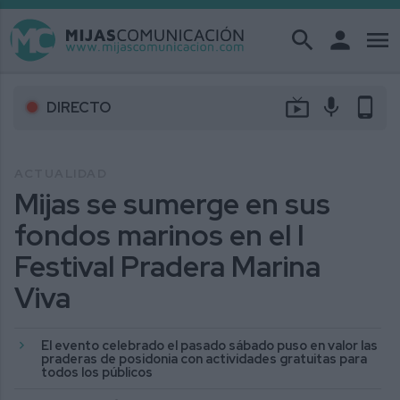
search
person
menu
live_tv
mic
phone_android
DIRECTO
ACTUALIDAD
Mijas se sumerge en sus
fondos marinos en el I
Festival Pradera Marina
Viva
El evento celebrado el pasado sábado puso en valor las
praderas de posidonia con actividades gratuitas para
todos los públicos