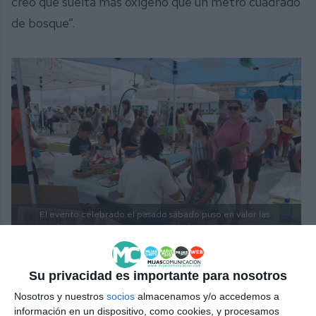
creo que suelta más oxígeno que un metro cuadrado
de bosque”.
El evento celebrado el pasado sábado puso en valor las
praderas de posidonia con actividades gratuitas para todos
los públicos.
MIJAS COMUNICACIÓN
Su privacidad es importante para nosotros
Los asistentes más mayores valoraron
Nosotros y nuestros
socios
almacenamos y/o accedemos a
especialmente el carácter educativo del evento.
información en un dispositivo, como cookies, y procesamos