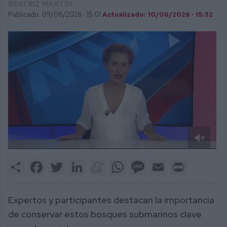
BEATRIZ MARTÍN
Publicado: 09/06/2026 ·
15:01
Actualizado: 10/06/2026 · 15:32
0
of
Share
Facebook
Twitter
LinkedIn
Meneame
WhatsApp
Message
Email
Print
3
minutes,
5
seconds
Expertos y participantes destacan la importancia
de conservar estos bosques submarinos clave