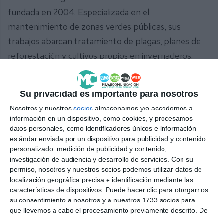
fundada en 2004. Especializada en el
mantenimiento de zonas verdes públicas, sus
trabajos abarcan tratamiento de plagas, planes de
reforestación y cultivos propios en invernaderos.
La UTE Inditec-Ituval ya tiene antecedentes de
colaboración en contratos similares relacionados
Su privacidad es importante para nosotros
con el mantenimiento de zonas verdes, entre ellos
Nosotros y nuestros
socios
almacenamos y/o accedemos a
información en un dispositivo, como cookies, y procesamos
el mantenimiento de parques y jardines del
datos personales, como identificadores únicos e información
Ayuntamiento de Cádiz, Marbella o Rincón de la
estándar enviada por un dispositivo para publicidad y contenido
personalizado, medición de publicidad y contenido,
Victoria, entre otros.
investigación de audiencia y desarrollo de servicios.
Con su
permiso, nosotros y nuestros socios podemos utilizar datos de
localización geográfica precisa e identificación mediante las
características de dispositivos. Puede hacer clic para otorgarnos
su consentimiento a nosotros y a nuestros 1733 socios para
que llevemos a cabo el procesamiento previamente descrito. De