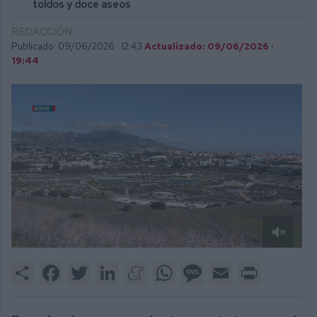
toldos y doce aseos
REDACCIÓN
Publicado: 09/06/2026 ·
12:43
Actualizado: 09/06/2026 ·
19:44
0
of
Share
Facebook
Twitter
LinkedIn
Meneame
WhatsApp
Message
Email
Print
1
minute,
34
seconds