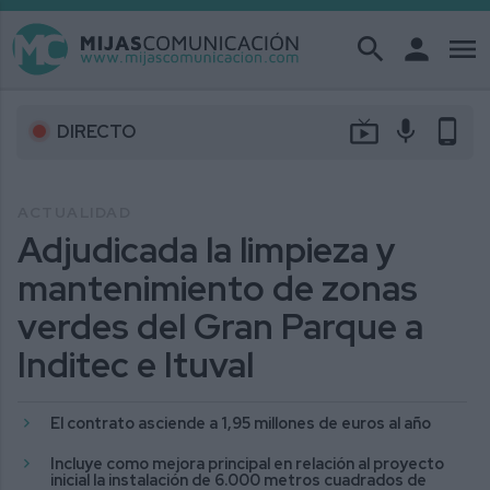
search
person
menu
live_tv
mic
phone_android
DIRECTO
ACTUALIDAD
Adjudicada la limpieza y
mantenimiento de zonas
verdes del Gran Parque a
Inditec e Ituval
El contrato asciende a 1,95 millones de euros al año
Incluye como mejora principal en relación al proyecto
inicial la instalación de 6.000 metros cuadrados de