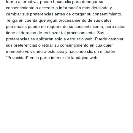
forma alternativa, puede hacer clic para denegar su
consentimiento o acceder a información más detallada y
cambiar sus preferencias antes de otorgar su consentimiento.
Tenga en cuenta que algún procesamiento de sus datos
personales puede no requerir de su consentimiento, pero usted
tiene el derecho de rechazar tal procesamiento. Sus
preferencias se aplicarán solo a este sitio web. Puede cambiar
El lago del Gran Parque actúa también como elemento
sus preferencias o retirar su consentimiento en cualquier
central del paisaje.
ARCHIVO.
momento volviendo a este sitio y haciendo clic en el botón
"Privacidad" en la parte inferior de la página web.
Ahorro de agua
Desde el punto de vista medioambiental, el
proyecto incorporó una revisión completa de la
vegetación para adaptarla al clima semiárido del
litoral malagueño: la nueva selección de arbolado y
arbustos permitió reducir el consumo de agua de
riego de 1.350 metros cúbicos al mes a apenas 350,