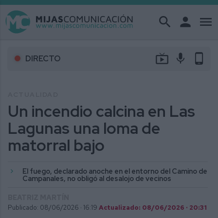
search
person
menu
live_tv
mic
phone_android
DIRECTO
ACTUALIDAD
Un incendio calcina en Las
Lagunas una loma de
matorral bajo
El fuego, declarado anoche en el entorno del Camino de
Campanales, no obligó al desalojo de vecinos
BEATRIZ MARTÍN
Publicado: 08/06/2026 ·
16:19
Actualizado: 08/06/2026 · 20:31