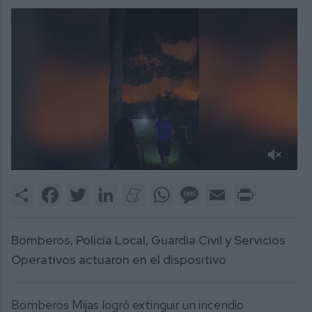
0
of
Share
Facebook
Twitter
LinkedIn
Meneame
WhatsApp
Message
Email
Print
55
seconds
Bomberos, Policía Local, Guardia Civil y Servicios
Operativos actuaron en el dispositivo
Bomberos Mijas logró extinguir un incendio