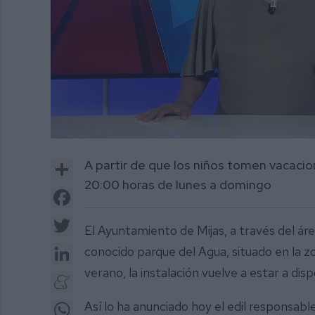
0
of
Share
A partir de que los niños tomen vacacion
2
minutes,
20:00 horas de lunes a domingo
4
Facebook
seconds
Volume
0%
Twitter
El Ayuntamiento de Mijas, a través del áre
LinkedIn
conocido parque del Agua, situado en la 
verano, la instalación vuelve a estar a disp
Meneame
WhatsApp
Así lo ha anunciado hoy el edil responsab