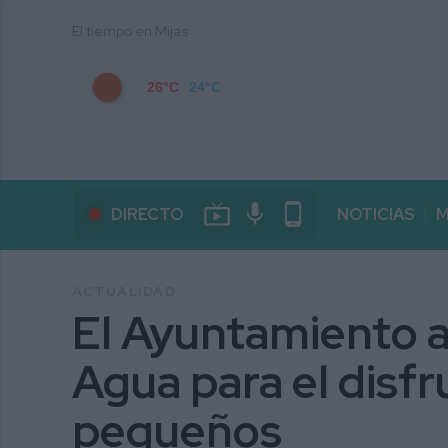
El tiempo en Mijas
26°C
24°C
live_tv
mic
phone_android
DIRECTO
NOTICIAS
M
ACTUALIDAD
El Ayuntamiento a
Agua para el disfr
pequeños