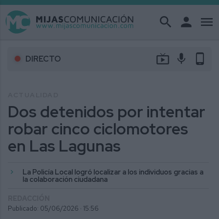
search
person
menu
live_tv
mic
phone_android
DIRECTO
ACTUALIDAD
Dos detenidos por intentar
robar cinco ciclomotores
en Las Lagunas
La Policía Local logró localizar a los individuos gracias a
la colaboración ciudadana
REDACCIÓN
Publicado: 05/06/2026 ·
15:56