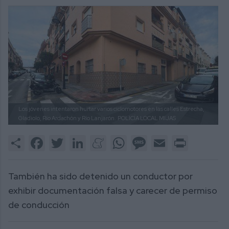
Los jóvenes intentaron hurtar varios ciclomotores en las calles Estrecha,
Gladiolo, Río Ardachón y Río Lanjarón.
POLICÍA LOCAL MIJAS
Share
Facebook
Twitter
LinkedIn
Meneame
WhatsApp
Message
Email
Print
También ha sido detenido un conductor por
exhibir documentación falsa y carecer de permiso
de conducción