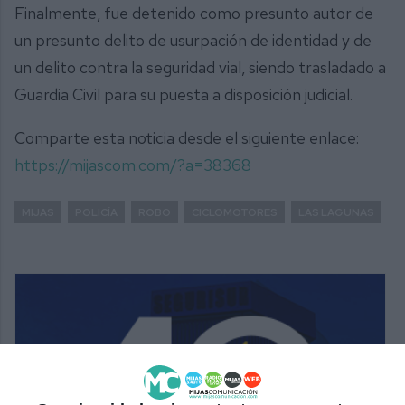
Finalmente, fue detenido como presunto autor de
un presunto delito de usurpación de identidad y de
un delito contra la seguridad vial, siendo trasladado a
Guardia Civil para su puesta a disposición judicial.
Comparte esta noticia desde el siguiente enlace:
https://mijascom.com/?a=38368
MIJAS
POLICÍA
ROBO
CICLOMOTORES
LAS LAGUNAS