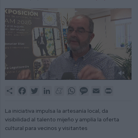
0
of
Share
Facebook
Twitter
LinkedIn
Meneame
WhatsApp
Message
Email
Print
2
minutes,
4
seconds
La iniciativa impulsa la artesanía local, da
visibilidad al talento mijeño y amplía la oferta
cultural para vecinos y visitantes