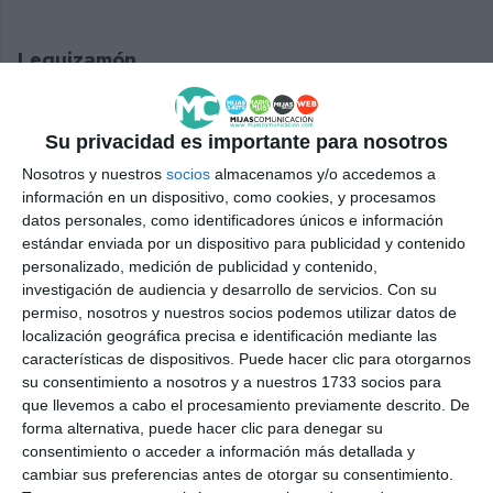
Leguizamón
Por su parte, Sara Leguizamón presenta una
Su privacidad es importante para nosotros
colección de obras elaboradas mediante la técnica
del vidrio fusión, utilizando principalmente botellas
Nosotros y nuestros
socios
almacenamos y/o accedemos a
información en un dispositivo, como cookies, y procesamos
y otros elementos reciclados que son
datos personales, como identificadores únicos e información
transformados en piezas decorativas y artísticas.
estándar enviada por un dispositivo para publicidad y contenido
personalizado, medición de publicidad y contenido,
Su propuesta pone el foco en la reutilización de
investigación de audiencia y desarrollo de servicios.
Con su
materiales y en la sostenibilidad a través de la
permiso, nosotros y nuestros socios podemos utilizar datos de
localización geográfica precisa e identificación mediante las
creación artística.
características de dispositivos. Puede hacer clic para otorgarnos
su consentimiento a nosotros y a nuestros 1733 socios para
La artesana ha señalado que muchas de sus obras
que llevemos a cabo el procesamiento previamente descrito. De
nacen de elementos cotidianos destinados al
forma alternativa, puede hacer clic para denegar su
consentimiento o acceder a información más detallada y
desecho, demostrando que pueden adquirir una
cambiar sus preferencias antes de otorgar su consentimiento.