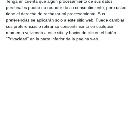
nueva vida mediante el trabajo artesanal. "La idea
Tenga en cuenta que algún procesamiento de sus datos
personales puede no requerir de su consentimiento, pero usted
es demostrar que aquello que muchas veces
tiene el derecho de rechazar tal procesamiento. Sus
consideramos un residuo puede transformarse en
preferencias se aplicarán solo a este sitio web. Puede cambiar
una obra de arte. Además de crear piezas únicas,
sus preferencias o retirar su consentimiento en cualquier
momento volviendo a este sitio y haciendo clic en el botón
también contribuimos a fomentar una mayor
"Privacidad" en la parte inferior de la página web.
conciencia sobre el reciclaje y la sostenibilidad", ha
explicado.