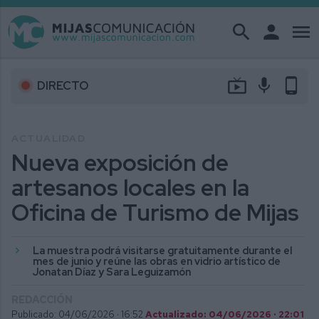
search
person
menu
live_tv
mic
phone_android
DIRECTO
ACTUALIDAD
Nueva exposición de
artesanos locales en la
Oficina de Turismo de Mijas
La muestra podrá visitarse gratuitamente durante el
mes de junio y reúne las obras en vidrio artístico de
Jonatan Díaz y Sara Leguizamón
REDACCIÓN
Publicado: 04/06/2026 ·
16:52
Actualizado: 04/06/2026 · 22:01