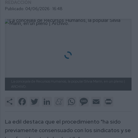
REDACCIÓN
Publicado: 04/06/2026 ·
16:48
La concejala de Recursos Humanos, la popular Silvia Marín, en un pleno
|
ARCHIVO.
Share
Facebook
Twitter
LinkedIn
Meneame
WhatsApp
Message
Email
Print
La edil destaca que el procedimiento "ha sido
previamente consensuado con los sindicatos y se