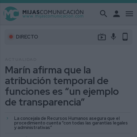
search
person
menu
live_tv
mic
phone_android
DIRECTO
ACTUALIDAD
Marín afirma que la
atribución temporal de
funciones es “un ejemplo
de transparencia”
La concejala de Recursos Humanos asegura que el
procedimiento cuenta “con todas las garantías legales
y administrativas”