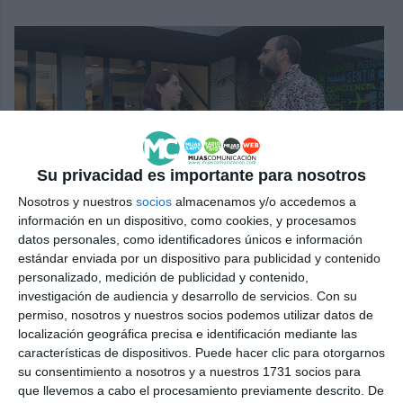
La edil de Juventud, Melisa Ceballos, felicitó el trabajo
Su privacidad es importante para nosotros
realizado por el profesor Nacho Recio.
MIJAS
COMUNICACIÓN.
Nosotros y nuestros
socios
almacenamos y/o accedemos a
información en un dispositivo, como cookies, y procesamos
datos personales, como identificadores únicos e información
estándar enviada por un dispositivo para publicidad y contenido
personalizado, medición de publicidad y contenido,
investigación de audiencia y desarrollo de servicios.
Con su
Comparte esta noticia desde el siguiente enlace:
permiso, nosotros y nuestros socios podemos utilizar datos de
https://mijascom.com/?a=38337
localización geográfica precisa e identificación mediante las
características de dispositivos. Puede hacer clic para otorgarnos
su consentimiento a nosotros y a nuestros 1731 socios para
CINE
TALLER
UP
MIJAS
ANNELI
que llevemos a cabo el procesamiento previamente descrito. De