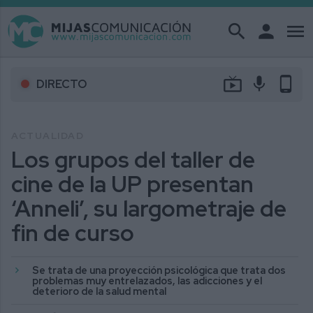
search
person
menu
live_tv
mic
phone_android
DIRECTO
ACTUALIDAD
Los grupos del taller de
cine de la UP presentan
‘Anneli’, su largometraje de
fin de curso
Se trata de una proyección psicológica que trata dos
problemas muy entrelazados, las adicciones y el
deterioro de la salud mental