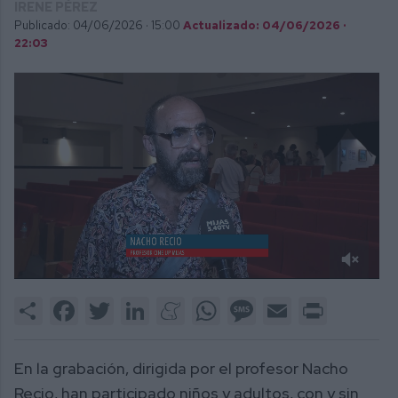
IRENE PÉREZ
Publicado: 04/06/2026 ·
15:00
Actualizado: 04/06/2026 ·
22:03
0
of
Share
Facebook
Twitter
LinkedIn
Meneame
WhatsApp
Message
Email
Print
1
minute,
35
seconds
En la grabación, dirigida por el profesor Nacho
Recio, han participado niños y adultos, con y sin