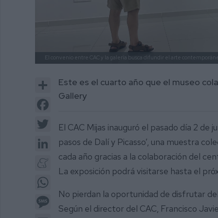
El convenio entre CAC y la galería busca difundir el arte contemporá
Share
Este es el cuarto año que el museo colab
Gallery
Facebook
Twitter
El CAC Mijas inauguró el pasado día 2 de j
LinkedIn
pasos de Dalí y Picasso’, una muestra col
cada año gracias a la colaboración del cent
Meneame
La exposición podrá visitarse hasta el pró
WhatsApp
No pierdan la oportunidad de disfrutar d
Message
Según el director del CAC, Francisco Javie
Email