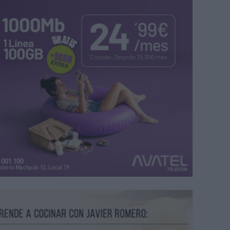
istas finlandeses colaboran con la galería Eva International Art Gallery.