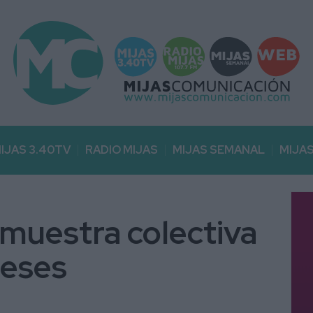
IJAS 3.40TV
RADIO MIJAS
MIJAS SEMANAL
MIJA
muestra colectiva
deses