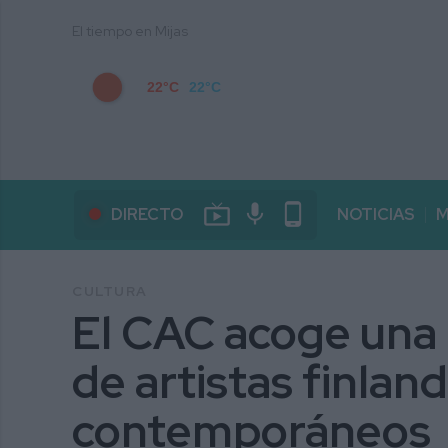
El tiempo en Mijas
22°C
22°C
live_tv
mic
phone_android
DIRECTO
NOTICIAS
M
CULTURA
El CAC acoge una 
de artistas finlan
contemporáneos