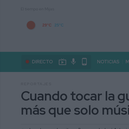
El tiempo en Mijas
29°C
25°C
live_tv
mic
phone_android
DIRECTO
NOTICIAS
M
REPORTAJES
Cuando tocar la g
más que solo mús