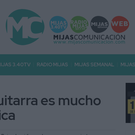
IJAS 3.40TV
RADIO MIJAS
MIJAS SEMANAL
MIJA
uitarra es mucho
ica