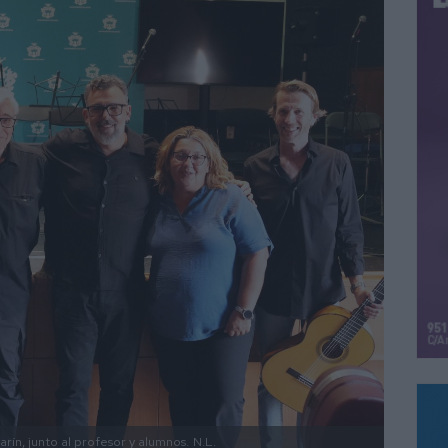
arín, junto al profesor y alumnos.
N.L.