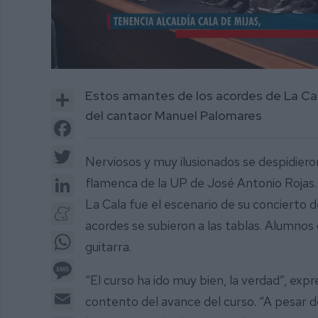
0
of
Share
Estos amantes de los acordes de La Cal
2
minutes,
del cantaor Manuel Palomares
31
Facebook
seconds
Volume
0%
Twitter
Nerviosos y muy ilusionados se despidiero
LinkedIn
flamenca de la UP de José Antonio Rojas. 
La Cala fue el escenario de su concierto 
Meneame
acordes se subieron a las tablas. Alumnos 
WhatsApp
guitarra.
Message
“El curso ha ido muy bien, la verdad”, expr
Email
contento del avance del curso. “A pesar de 