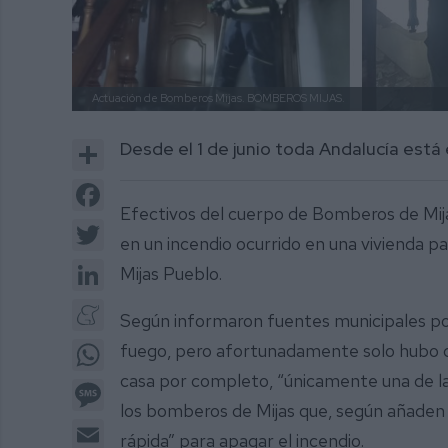
Actuación de Bomberos Mijas.
BOMBEROS MIJAS.
Share
Desde el 1 de junio toda Andalucía est
Facebook
Efectivos del cuerpo de Bomberos de Mijas 
Twitter
en un incendio ocurrido en una vivienda pa
LinkedIn
Mijas Pueblo.
Meneame
Según informaron fuentes municipales po
WhatsApp
fuego, pero afortunadamente solo hubo q
casa por completo, “únicamente una de la
Message
los bomberos de Mijas que, según añaden 
Email
rápida” para apagar el incendio.