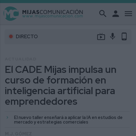
search
person
menu
live_tv
mic
phone_android
DIRECTO
ACTUALIDAD
El CADE Mijas impulsa un
curso de formación en
inteligencia artificial para
emprendedores
El nuevo taller enseñará a aplicar la IA en estudios de
mercado y estrategias comerciales
M.J. GÓMEZ