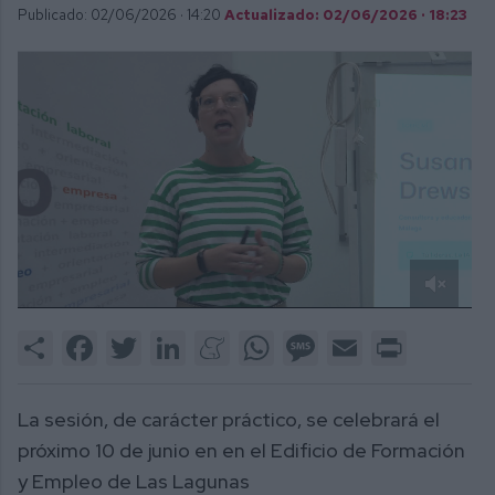
Publicado: 02/06/2026 ·
14:20
Actualizado: 02/06/2026 · 18:23
0
of
Share
Facebook
Twitter
LinkedIn
Meneame
WhatsApp
Message
Email
Print
40
seconds
La sesión, de carácter práctico, se celebrará el
próximo 10 de junio en en el Edificio de Formación
y Empleo de Las Lagunas