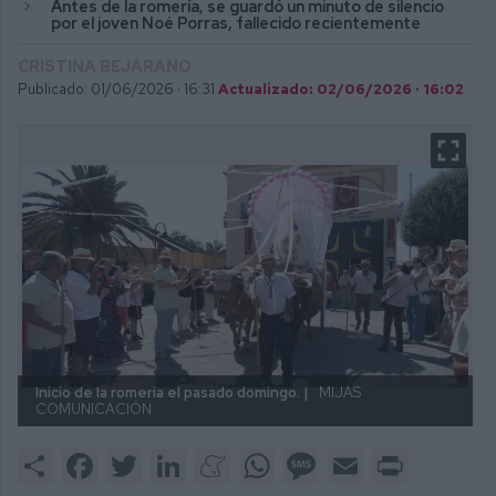
Antes de la romería, se guardó un minuto de silencio
por el joven Noé Porras, fallecido recientemente
CRISTINA BEJARANO
Publicado: 01/06/2026 ·
16:31
Actualizado: 02/06/2026 · 16:02
Inicio de la romeria el pasado domingo. |
MIJAS
COMUNICACIÓN
Share
Facebook
Twitter
LinkedIn
Meneame
WhatsApp
Message
Email
Print