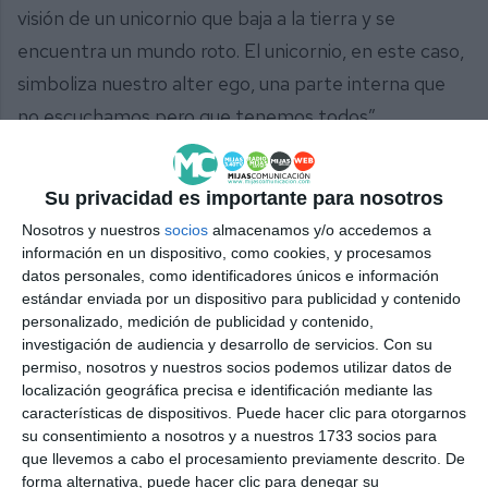
visión de un unicornio que baja a la tierra y se
encuentra un mundo roto. El unicornio, en este caso,
simboliza nuestro alter ego, una parte interna que
no escuchamos pero que tenemos todos”.
La próxima cita de este ciclo será el 5 de junio en la
Su privacidad es importante para nosotros
Tenencia de Alcaldía de La Cala, a las 19:00 horas. En
Nosotros y nuestros
socios
almacenamos y/o accedemos a
esta ocasión conoceremos la literatura de José
información en un dispositivo, como cookies, y procesamos
Ponce y Paco Vicario.
datos personales, como identificadores únicos e información
estándar enviada por un dispositivo para publicidad y contenido
Comparte esta noticia desde el siguiente enlace:
personalizado, medición de publicidad y contenido,
investigación de audiencia y desarrollo de servicios.
Con su
https://mijascom.com/?a=38300
permiso, nosotros y nuestros socios podemos utilizar datos de
localización geográfica precisa e identificación mediante las
MIJAS
CULTURA
características de dispositivos. Puede hacer clic para otorgarnos
su consentimiento a nosotros y a nuestros 1733 socios para
que llevemos a cabo el procesamiento previamente descrito. De
forma alternativa, puede hacer clic para denegar su