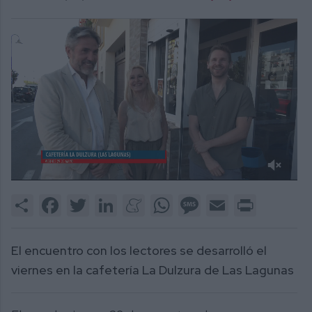
0
of
Share
Facebook
Twitter
LinkedIn
Meneame
WhatsApp
Message
Email
Print
2
minutes,
8
seconds
El encuentro con los lectores se desarrolló el
viernes en la cafetería La Dulzura de Las Lagunas