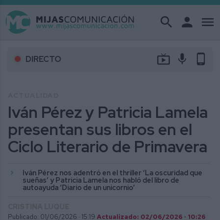
search
person
menu
live_tv
mic
phone_android
DIRECTO
ACTUALIDAD
Iván Pérez y Patricia Lamela
presentan sus libros en el
Ciclo Literario de Primavera
Iván Pérez nos adentró en el thriller ‘La oscuridad que
sueñas’ y Patricia Lamela nos habló del libro de
autoayuda ‘Diario de un unicornio’
CRISTINA LUQUE
Publicado: 01/06/2026 ·
15:19
Actualizado: 02/06/2026 · 10:26