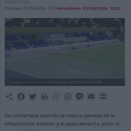
REDACCIÓN
Publicado: 01/06/2026 ·
12:21
Actualizado: 01/06/2026 · 12:22
Imagen del proyecto de remodelación.
PRENSA AYTO. MIJAS
Share
Facebook
Twitter
LinkedIn
Meneame
WhatsApp
Message
Email
Print
Se contempla además la mejora general de la
urbanización exterior y el aparcamiento, junto al