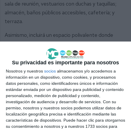
sala de reunión, vestuarios con duchas y taquillas;
almacén, baños públicos accesibles, cafetería; y
terraza.
Asimismo, incluirá un espacio polivalente donde
desarrollar prácticas deportivas complementarias
como sala de entrenamiento y musculación. Toda
esta parte del proyecto tiene un presupuesto
Su privacidad es importante para nosotros
concreto de 5,2 millones de euros.
Nosotros y nuestros
socios
almacenamos y/o accedemos a
información en un dispositivo, como cookies, y procesamos
datos personales, como identificadores únicos e información
estándar enviada por un dispositivo para publicidad y contenido
personalizado, medición de publicidad y contenido,
investigación de audiencia y desarrollo de servicios.
Con su
permiso, nosotros y nuestros socios podemos utilizar datos de
localización geográfica precisa e identificación mediante las
características de dispositivos. Puede hacer clic para otorgarnos
su consentimiento a nosotros y a nuestros 1733 socios para