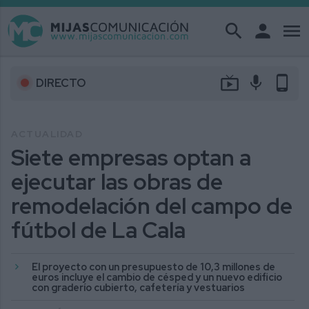
search
person
menu
live_tv
mic
phone_android
DIRECTO
ACTUALIDAD
Siete empresas optan a
ejecutar las obras de
remodelación del campo de
fútbol de La Cala
El proyecto con un presupuesto de 10,3 millones de
euros incluye el cambio de césped y un nuevo edificio
con graderío cubierto, cafetería y vestuarios