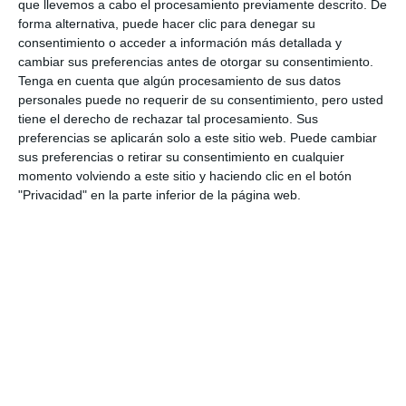
que llevemos a cabo el procesamiento previamente descrito. De
forma alternativa, puede hacer clic para denegar su
consentimiento o acceder a información más detallada y
cambiar sus preferencias antes de otorgar su consentimiento.
Tenga en cuenta que algún procesamiento de sus datos
personales puede no requerir de su consentimiento, pero usted
Imagen de uno de los planos del proyecto de remodelación.
tiene el derecho de rechazar tal procesamiento. Sus
PRENSA AYTO. MIJAS
preferencias se aplicarán solo a este sitio web. Puede cambiar
sus preferencias o retirar su consentimiento en cualquier
momento volviendo a este sitio y haciendo clic en el botón
El edificio nuevo tendrá gradas cubiertas, situadas
"Privacidad" en la parte inferior de la página web.
en la planta superior, con capacidad para
aproximadamente 960 personas sentadas y 11
plazas reservadas para personas con movilidad
reducida. Están diseñadas para garantizar una buena
visibilidad del terreno de juego y proteger al
espectador de las inclemencias meteorológicas.
En lo relativo a la reorganización exterior del espacio