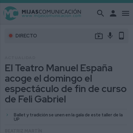
search
person
menu
live_tv
mic
phone_android
DIRECTO
ACTUALIDAD
El Teatro Manuel España
acoge el domingo el
espectáculo de fin de curso
de Feli Gabriel
Ballet y tradición se unen en la gala de este taller de la
UP
BEATRIZ MARTÍN