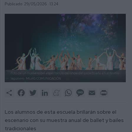
Publicado: 29/05/2026 ·
13:24
Foto de un número del espectáculo del show del pasado año en el teatro
lagunero.
MIJAS COMUNICACIÓN
Share
Facebook
Twitter
LinkedIn
Meneame
WhatsApp
Message
Email
Print
Los alumnos de esta escuela brillarán sobre el
escenario con su muestra anual de ballet y bailes
tradicionales