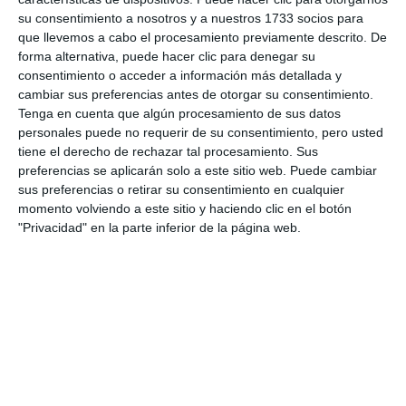
su consentimiento a nosotros y a nuestros 1733 socios para
ciudadanía a la práctica del taichí.
que llevemos a cabo el procesamiento previamente descrito. De
forma alternativa, puede hacer clic para denegar su
Comparte esta noticia desde el siguiente enlace:
consentimiento o acceder a información más detallada y
https://mijascom.com/?a=38272
cambiar sus preferencias antes de otorgar su consentimiento.
Tenga en cuenta que algún procesamiento de sus datos
personales puede no requerir de su consentimiento, pero usted
MIJAS
TAICHI
FIN DE CURSO
TEATRO
tiene el derecho de rechazar tal procesamiento. Sus
preferencias se aplicarán solo a este sitio web. Puede cambiar
sus preferencias o retirar su consentimiento en cualquier
momento volviendo a este sitio y haciendo clic en el botón
"Privacidad" en la parte inferior de la página web.