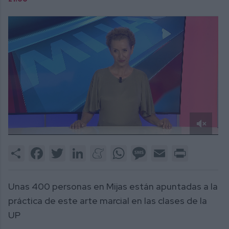
0
of
Share
Facebook
Twitter
LinkedIn
Meneame
WhatsApp
Message
Email
Print
3
minutes,
20
seconds
Unas 400 personas en Mijas están apuntadas a la
práctica de este arte marcial en las clases de la
UP