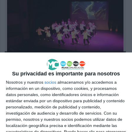
Un momento de la actuación de uno de los grupos
participantes.
| NURIA LUQUE
Su privacidad es importante para nosotros
La tarde de ayer nos dejó momentos muy
Nosotros y nuestros
socios
almacenamos y/o accedemos a
emocionantes, como cuando el teatro entero se
información en un dispositivo, como cookies, y procesamos
puso en pie para practicar este arte marcial,
datos personales, como identificadores únicos e información
estándar enviada por un dispositivo para publicidad y contenido
también cuando los alumnos le entregaron a la
personalizado, medición de publicidad y contenido,
profesora un reconocimiento por su labor. La
investigación de audiencia y desarrollo de servicios.
Con su
permiso, nosotros y nuestros socios podemos utilizar datos de
alcaldesa de Mijas, Ana Mata (PP), también quiso
localización geográfica precisa e identificación mediante las
apoyarlos y subió al escenario para invitar a toda la
características de dispositivos. Puede hacer clic para otorgarnos