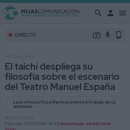
search
person
menu
live_tv
mic
phone_android
DIRECTO
ACTUALIDAD
El taichí despliega su
filosofía sobre el escenario
del Teatro Manuel España
La profesora Rosa Martín presenta el trabajo de su
alumnado
NURIA LUQUE
Publicado: 28/05/2026 ·
20:49
Actualizado: 28/05/2026 ·
21:00