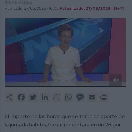
IRENE PÉREZ
Publicado: 27/05/2026 ·
16:05
Actualizado: 27/05/2026 · 19:41
0
of
Share
Facebook
Twitter
LinkedIn
Meneame
WhatsApp
Message
Email
Print
1
minute,
46
seconds
El importe de las horas que se trabajen aparte de
la jornada habitual se incrementará en un 26 por