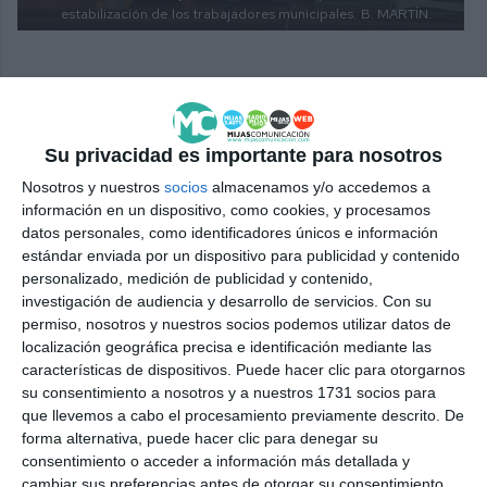
estabilización de los trabajadores municipales.
B. MARTÍN.
Comparte esta noticia desde el siguiente enlace:
Su privacidad es importante para nosotros
https://mijascom.com/?a=38245
Nosotros y nuestros
socios
almacenamos y/o accedemos a
información en un dispositivo, como cookies, y procesamos
datos personales, como identificadores únicos e información
PLENO
AYUNTAMIENTO
HORAS
EXTRAORDINARIA
estándar enviada por un dispositivo para publicidad y contenido
TRABAJADORES
personalizado, medición de publicidad y contenido,
investigación de audiencia y desarrollo de servicios.
Con su
permiso, nosotros y nuestros socios podemos utilizar datos de
localización geográfica precisa e identificación mediante las
características de dispositivos. Puede hacer clic para otorgarnos
su consentimiento a nosotros y a nuestros 1731 socios para
que llevemos a cabo el procesamiento previamente descrito. De
forma alternativa, puede hacer clic para denegar su
consentimiento o acceder a información más detallada y
cambiar sus preferencias antes de otorgar su consentimiento.