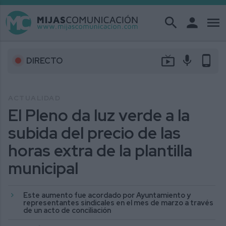
search
person
menu
live_tv
mic
phone_android
DIRECTO
ACTUALIDAD
El Pleno da luz verde a la
subida del precio de las
horas extra de la plantilla
municipal
Este aumento fue acordado por Ayuntamiento y
representantes sindicales en el mes de marzo a través
de un acto de conciliación