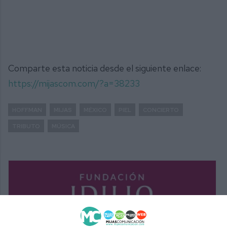
Comparte esta noticia desde el siguiente enlace:
https://mijascom.com/?a=38233
HOFFMAN
MIJAS
MÉXICO
PIEL
CONCIERTO
TRIBUTO
MÚSICA