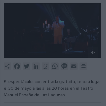
0
of
Share
Facebook
Twitter
LinkedIn
Meneame
WhatsApp
Message
Email
Print
1
minute,
21
seconds
El espectáculo, con entrada gratuita, tendrá lugar
el 30 de mayo a las a las 20 horas en el Teatro
Manuel España de Las Lagunas