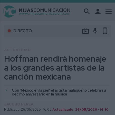
search
person
menu
live_tv
mic
phone_android
DIRECTO
ACTUALIDAD
Hoffman rendirá homenaje
a los grandes artistas de la
canción mexicana
Con ‘México en la piel’ el artista malagueño celebra su
décimo aniversario en la música
JACOBO PEREA
Publicado: 26/05/2026 ·
16:05
Actualizado: 26/05/2026 · 16:10