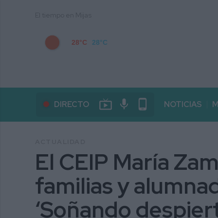
El tiempo en Mijas
28°C
28°C
live_tv
mic
phone_android
DIRECTO
NOTICIAS
M
ACTUALIDAD
El CEIP María Za
familias y alumna
‘Soñando despier