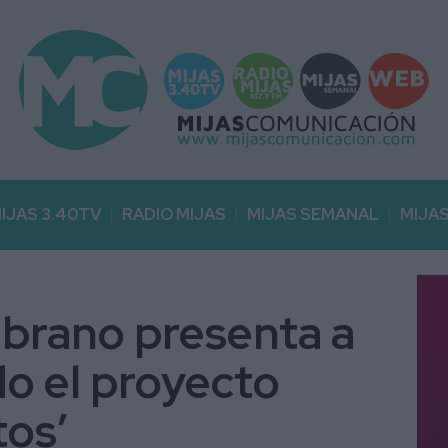
IJAS 3.40TV
RADIO MIJAS
MIJAS SEMANAL
MIJA
mbrano presenta a
do el proyecto
tos’